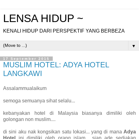
LENSA HIDUP ~
KENALI HIDUP DARI PERSPEKTIF YANG BERBEZA
▼
17 September 2015
MUSLIM HOTEL: ADYA HOTEL
LANGKAWI
Assalammualaikum
semoga semuanya sihat selalu...
kebanyakan hotel di Malaysia biasanya dimiliki oleh
golongan non muslim....
di sini aku nak kongsikan satu lokasi... yang di mana
Adya
Hotel
ini dimiliki oleh orang islam... siap ade sediakan