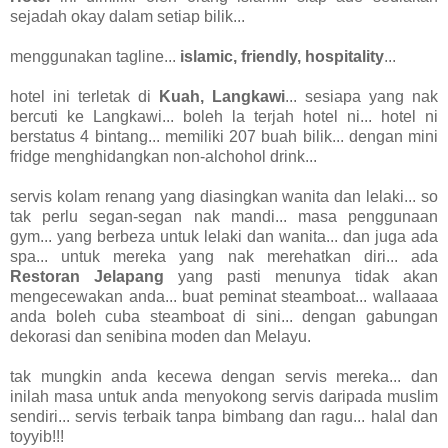
sejadah okay dalam setiap bilik...
menggunakan tagline...
islamic, friendly, hospitality
...
hotel ini terletak di
Kuah, Langkawi
... sesiapa yang nak
bercuti ke Langkawi... boleh la terjah hotel ni... hotel ni
berstatus 4 bintang... memiliki 207 buah bilik... dengan mini
fridge menghidangkan non-alchohol drink...
servis kolam renang yang diasingkan wanita dan lelaki... so
tak perlu segan-segan nak mandi... masa penggunaan
gym... yang berbeza untuk lelaki dan wanita... dan juga ada
spa... untuk mereka yang nak merehatkan diri... ada
Restoran Jelapang
yang pasti menunya tidak akan
mengecewakan anda... buat peminat steamboat... wallaaaa
anda boleh cuba steamboat di sini... dengan gabungan
dekorasi dan senibina moden dan Melayu.
tak mungkin anda kecewa dengan servis mereka... dan
inilah masa untuk anda menyokong servis daripada muslim
sendiri... servis terbaik tanpa bimbang dan ragu... halal dan
toyyib!!!